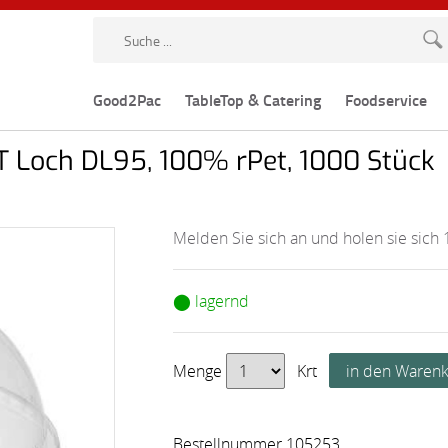
Good2Pac
TableTop & Catering
Foodservice
 Loch DL95, 100% rPet, 1000 Stück
Melden Sie sich an und holen sie sich 
⬤ lagernd
Menge
Krt
Bestellnummer 105253