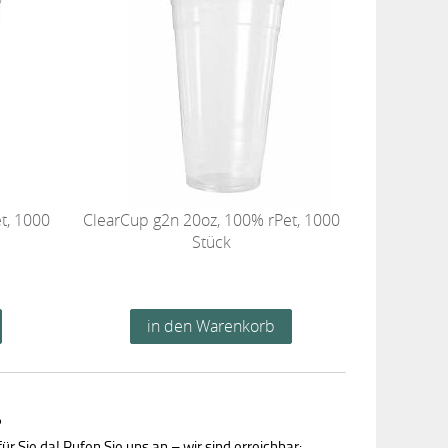
t, 1000
ClearCup g2n 20oz, 100% rPet, 1000
Stück
?
ür Sie da! Rufen Sie uns an – wir sind erreichbar: