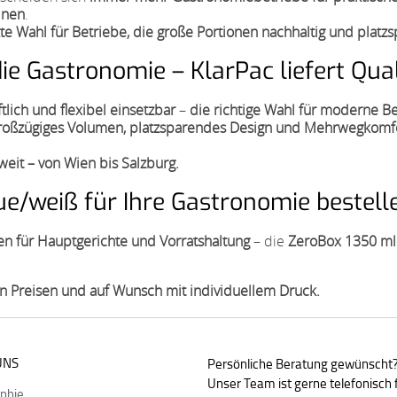
inen
.
te Wahl für Betriebe, die große Portionen nachhaltig und plat
 Gastronomie – KlarPac liefert Qual
ftlich und flexibel einsetzbar
–
die richtige Wahl für moderne B
ßzügiges Volumen, platzsparendes Design und Mehrwegkomfort –
hweit – von Wien bis Salzburg.
e/weiß für Ihre Gastronomie bestelle
n für Hauptgerichte und Vorratshaltung
– die
ZeroBox 1350 ml
igen Preisen und auf Wunsch mit individuellem Druck.
UNS
Persönliche Beratung gewünscht
Unser Team ist gerne telefonisch f
ophie