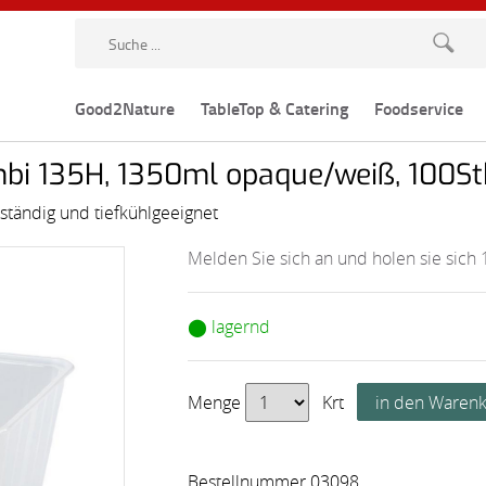
Good2Nature
TableTop & Catering
Foodservice
i 135H, 1350ml opaque/weiß, 100St
ändig und tiefkühlgeeignet
Melden Sie sich an und holen sie sich 
⬤ lagernd
Menge
Krt
Bestellnummer 03098