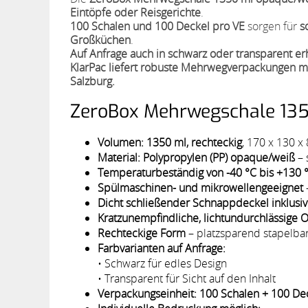
Eintöpfe oder Reisgerichte
.
100 Schalen und 100 Deckel pro VE
sorgen für
s
Großküchen
.
Auf Anfrage auch in schwarz oder transparent erh
KlarPac liefert robuste Mehrwegverpackungen mit
Salzburg.
ZeroBox Mehrwegschale 1350
Volumen: 1350 ml, rechteckig
, 170 x 130 
Material: Polypropylen (PP) opaque/weiß
– 
Temperaturbeständig von -40 °C bis +130 
Spülmaschinen- und mikrowellengeeignet
Dicht schließender Schnappdeckel inklusi
Kratzunempfindliche, lichtundurchlässige 
Rechteckige Form
– platzsparend stapelbar
Farbvarianten auf Anfrage:
• Schwarz für edles Design
• Transparent für Sicht auf den Inhalt
Verpackungseinheit: 100 Schalen + 100 De