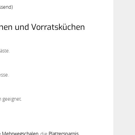
ssend)
nen und Vorratsküchen
äste.
esse.
 geeignet.
he Mehrwegschalen
, die
Platzersparnis,