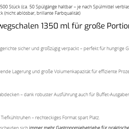
00 Stück (ca. 50 Spülgänge haltbar – je nach Spülmittel verbla
(nicht ablösbar, brillante Farbqualität)
egschalen 1350 ml für große Portio
erichte sicher und großzügig verpackt – perfekt für hungrige G
ende Lagerung und große Volumenkapazität für effiziente Proz
abdecken – dank robuster Ausführung auch für Buffet-Ausgaben
iefkühltruhen – rechteckiges Format spart Platz.
scheiden sich
immer mehr Gastronomiebetriebe für praktisc