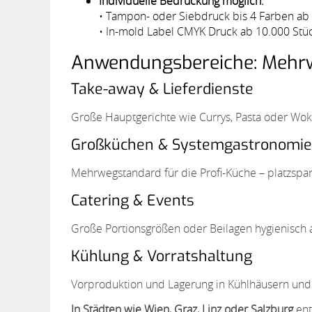
Individuelle Bedruckung möglich:
• Tampon- oder Siebdruck bis 4 Farben ab 5
• In-mold Label CMYK Druck ab 10.000 Stück 
Anwendungsbereiche: Mehrw
Take-away & Lieferdienste
Große Hauptgerichte wie Currys, Pasta oder Wokg
Großküchen & Systemgastronomie
Mehrwegstandard für die Profi-Küche – platzspar
Catering & Events
Große Portionsgrößen oder Beilagen hygienisch 
Kühlung & Vorratshaltung
Vorproduktion und Lagerung in Kühlhäusern und T
In Städten wie Wien, Graz, Linz oder Salzburg
ent