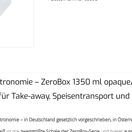
tronomie – ZeroBox 1350 ml opaque/
r Take-away, Speisentransport und 
nomie – in Deutschland gesetzlich vorgeschrieben, in Österre
eiß
ist die
zweitgrößte Schale der ZeroBox-Serie
und bietet
aus