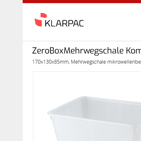
ZeroBoxMehrwegschale Komb
170x130x85mm, Mehrwegschale mikrowellenbest