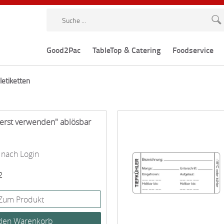
Good2Pac
TableTop & Catering
Foodservice
letiketten
uerst verwenden" ablösbar
 nach Login
2
Zum Produkt