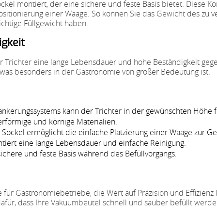
ckel montiert, der eine sichere und feste Basis bietet. Diese Ko
Positionierung einer Waage. So können Sie das Gewicht des zu 
ichtige Füllgewicht haben.
igkeit
der Trichter eine lange Lebensdauer und hohe Beständigkeit geg
e, was besonders in der Gastronomie von großer Bedeutung ist.
ankerungssystems kann der Trichter in der gewünschten Höhe f
lverförmige und körnige Materialien.
e Sockel ermöglicht die einfache Platzierung einer Waage zur Ge
ntiert eine lange Lebensdauer und einfache Reinigung.
e sichere und feste Basis während des Befüllvorgangs.
lfe für Gastronomiebetriebe, die Wert auf Präzision und Effizie
dafür, dass Ihre Vakuumbeutel schnell und sauber befüllt werde