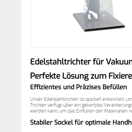
Edelstahltrichter für Vaku
Perfekte Lösung zum Fixier
Effizientes und Präzises Befüllen
Unser Edelstahltrichter ist speziell entwickelt,
Trichter verfügt über ein gekerbtes Verankerungs
werden kann, um das Einfüllen der Materialien re
Stabiler Sockel für optimale Hand