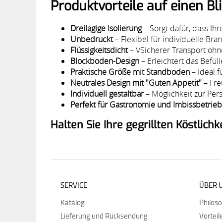
Produktvorteile auf einen Bli
Dreilagige Isolierung
– Sorgt dafür, dass Ih
Unbedruckt
– Flexibel für individuelle Br
Flüssigkeitsdicht
– VSicherer Transport ohn
Blockboden-Design
– Erleichtert das Befüll
Praktische Größe mit Standboden
– Ideal f
Neutrales Design mit "Guten Appetit"
– Fre
Individuell gestaltbar
– Möglichkeit zur Per
Perfekt für Gastronomie und Imbissbetrie
Halten Sie Ihre gegrillten Köstli
SERVICE
ÜBER 
Katalog
Philos
Lieferung und Rücksendung
Vorteil