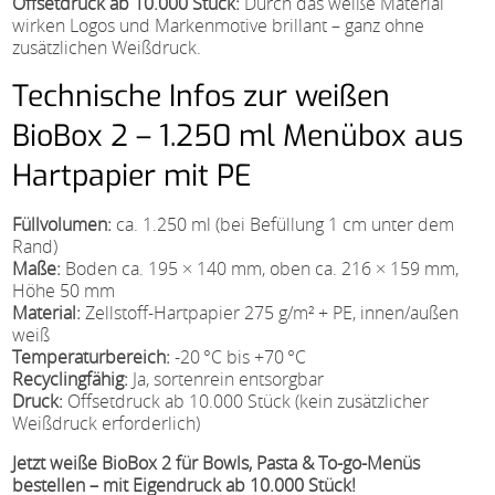
Offsetdruck ab 10.000 Stück:
Durch das weiße Material
wirken Logos und Markenmotive brillant – ganz ohne
zusätzlichen Weißdruck.
Technische Infos zur weißen
BioBox 2 – 1.250 ml Menübox aus
Hartpapier mit PE
Füllvolumen:
ca. 1.250 ml (bei Befüllung 1 cm unter dem
Rand)
Maße:
Boden ca. 195 × 140 mm, oben ca. 216 × 159 mm,
Höhe 50 mm
Material:
Zellstoff-Hartpapier 275 g/m² + PE, innen/außen
weiß
Temperaturbereich:
-20 °C bis +70 °C
Recyclingfähig:
Ja, sortenrein entsorgbar
Druck:
Offsetdruck ab 10.000 Stück (kein zusätzlicher
Weißdruck erforderlich)
Jetzt weiße BioBox 2 für Bowls, Pasta & To-go-Menüs
bestellen – mit Eigendruck ab 10.000 Stück!