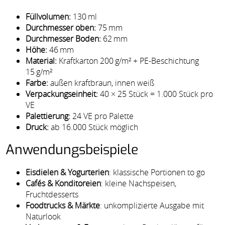
Füllvolumen:
130 ml
Durchmesser oben:
75 mm
Durchmesser Boden:
62 mm
Höhe:
46 mm
Material:
Kraftkarton 200 g/m² + PE-Beschichtung
15 g/m²
Farbe:
außen kraftbraun, innen weiß
Verpackungseinheit:
40 × 25 Stück = 1.000 Stück pro
VE
Palettierung:
24 VE pro Palette
Druck:
ab 16.000 Stück möglich
Anwendungsbeispiele
Eisdielen & Yogurterien
: klassische Portionen to go
Cafés & Konditoreien
: kleine Nachspeisen,
Fruchtdesserts
Foodtrucks & Märkte
: unkomplizierte Ausgabe mit
Naturlook