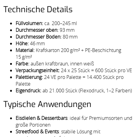
Technische Details
Füllvolumen:
ca. 200–245 ml
Durchmesser oben:
93 mm
Durchmesser Boden:
80 mm
Höhe:
46 mm
Material:
Kraftkarton 200 g/m² + PE-Beschichtung
15 g/m²
Farbe:
außen kraftbraun, innen weiß
Verpackungseinheit:
24 x 25 Stück = 600 Stück pro VE
Palettierung:
24 VE pro Palette = 14.400 Stück pro
Palette
Eigendruck:
ab 21.000 Stück (Flexodruck, 1–2 Farben)
Typische Anwendungen
Eisdielen & Dessertbars
: ideal für Premiumsorten und
große Portionen
Streetfood & Events
: stabile Lösung mit