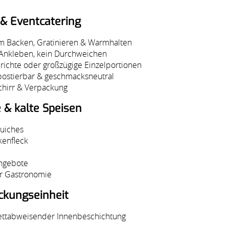
 & Eventcatering
um Backen, Gratinieren & Warmhalten
 Ankleben, kein Durchweichen
richte oder großzügige Einzelportionen
postierbar & geschmacksneutral
schirr & Verpackung
& kalte Speisen
Quiches
kenfleck
Angebote
der Gastronomie
ckungseinheit
fettabweisender Innenbeschichtung