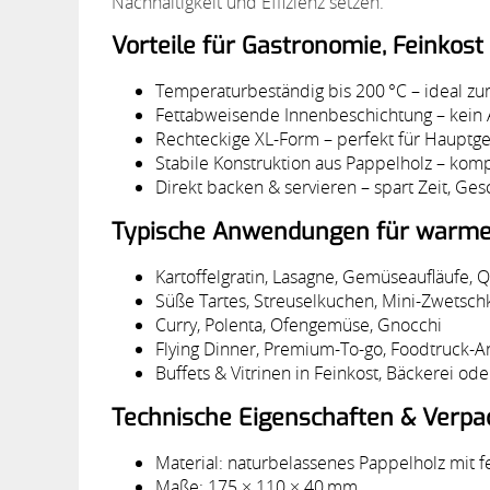
Nachhaltigkeit und Effizienz setzen.
Vorteile für Gastronomie, Feinkost
Temperaturbeständig bis 200 °C – ideal z
Fettabweisende Innenbeschichtung – kein
Rechteckige XL-Form – perfekt für Hauptge
Stabile Konstruktion aus Pappelholz – kom
Direkt backen & servieren – spart Zeit, Ge
Typische Anwendungen für warme 
Kartoffelgratin, Lasagne, Gemüseaufläufe, 
Süße Tartes, Streuselkuchen, Mini-Zwetsch
Curry, Polenta, Ofengemüse, Gnocchi
Flying Dinner, Premium-To-go, Foodtruck-
Buffets & Vitrinen in Feinkost, Bäckerei o
Technische Eigenschaften & Verpa
Material: naturbelassenes Pappelholz mit 
Maße: 175 × 110 × 40 mm