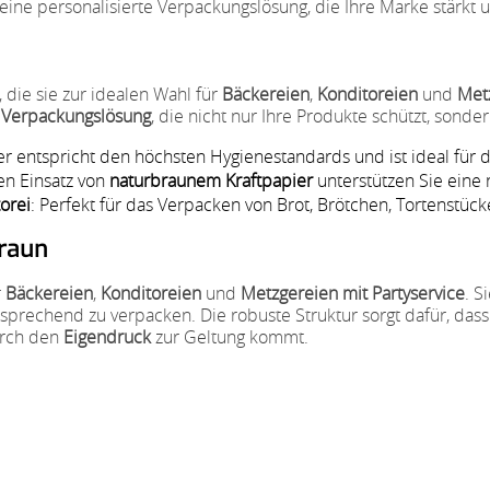
ine personalisierte Verpackungslösung, die Ihre Marke stärkt 
, die sie zur idealen Wahl für
Bäckereien
,
Konditoreien
und
Met
e Verpackungslösung
, die nicht nur Ihre Produkte schützt, sonder
er entspricht den höchsten Hygienestandards und ist ideal für
en Einsatz von
naturbraunem Kraftpapier
unterstützen Sie eine
torei
: Perfekt für das Verpacken von Brot, Brötchen, Tortenstüc
braun
r
Bäckereien
,
Konditoreien
und
Metzgereien mit Partyservice
. S
sprechend zu verpacken. Die robuste Struktur sorgt dafür, das
urch den
Eigendruck
zur Geltung kommt.