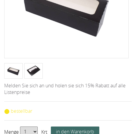
Melden Sie sich an und holen sie sich 15% Rabatt auf alle
Listenpreise
⬤ bestellbar
Menge
Krt