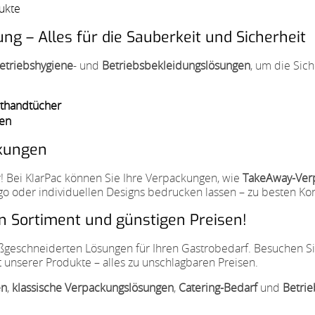
ukte
ng – Alles für die Sauberkeit und Sicherheit
etriebshygiene
- und
Betriebsbekleidungslösungen
, um die Sic
lthandtücher
len
ckungen
 Bei KlarPac können Sie Ihre Verpackungen, wie
TakeAway-Ver
go oder individuellen Designs bedrucken lassen – zu besten Kon
en Sortiment und günstigen Preisen!
aßgeschneiderten Lösungen für Ihren Gastrobedarf. Besuchen S
t unserer Produkte – alles zu unschlagbaren Preisen.
en
,
klassische Verpackungslösungen
,
Catering-Bedarf
und
Betrie