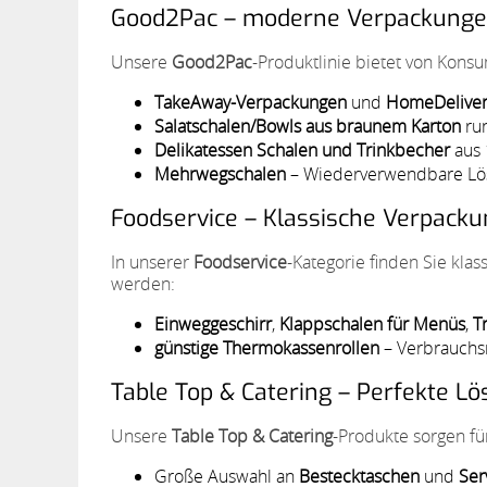
Good2Pac – moderne Verpackunge
Unsere
Good2Pac
-Produktlinie bietet von Kons
TakeAway-Verpackungen
und
HomeDeliver
Salatschalen/Bowls aus braunem Karton
ru
Delikatessen Schalen und Trinkbecher
aus 
Mehrwegschalen
– Wiederverwendbare Lös
Foodservice – Klassische Verpacku
In unserer
Foodservice
-Kategorie finden Sie kl
werden:
Einweggeschirr
,
Klappschalen für Menüs
,
T
günstige Thermokassenrollen
– Verbrauchsm
Table Top & Catering – Perfekte L
Unsere
Table Top & Catering
-Produkte sorgen fü
Große Auswahl an
Bestecktaschen
und
Ser