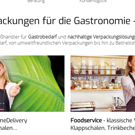
Beratung
Kundenlogistik
ckungen für die Gastronomie –
oßhändler für
Gastrobedarf
und
nachhaltige Verpackungslösun
rf, von umweltfreundlichen Verpackungen bis hin zu Betriebs
meDelivery
Foodservice
- klassisch
halen…
Klappschalen, Trinkbech